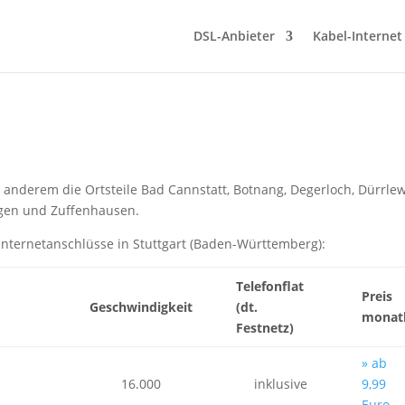
DSL-Anbieter
Kabel-Internet
r anderem die Ortsteile Bad Cannstatt, Botnang, Degerloch, Dürrle
ngen und Zuffenhausen.
Internetanschlüsse in Stuttgart (Baden-Württemberg):
Telefonflat
Preis
Geschwindigkeit
(dt.
monatl
Festnetz)
» ab
16.000
inklusive
9,99
Euro