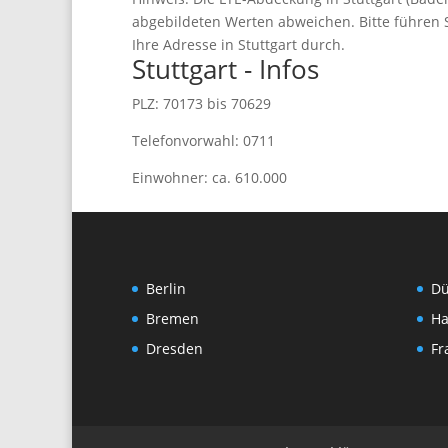
abgebildeten Werten abweichen. Bitte führen S
Ihre Adresse in Stuttgart durch.
Stuttgart - Infos
PLZ: 70173 bis 70629
Telefonvorwahl: 0711
Einwohner: ca. 610.000
Berlin
Dü
Bremen
H
Dresden
Fr