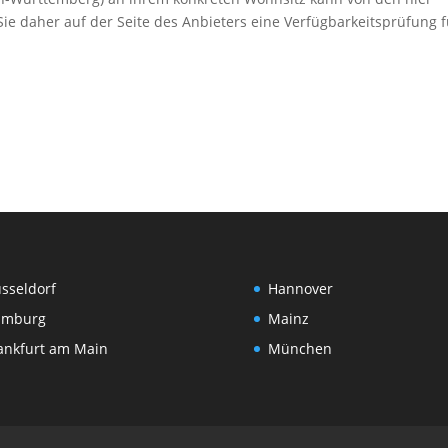
ie daher auf der Seite des Anbieters eine Verfügbarkeitsprüfung f
sseldorf
Hannover
amburg
Mainz
ankfurt am Main
München