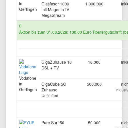
in
Glasfaser 1000
1.000.000
inkl
Gerlingen
mit MagentaTV
MegaStream
Aktion bis zum 31.08.2026: 100,00 Euro Routergutschrift (b
GigaZuhause 16
16.000
inkl
DSL + TV
Vodafone
in
GigaCube 5G
500.000
nich
Gerlingen
Zuhause
inklusi
Unlimited
Pure Surf 50
50.000
nich