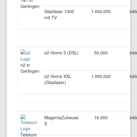
1&1 in
Gerlingen
Glasfaser 1000
1.000.000
inkl
mit TV
o2 Home S (DSL)
50.000
inkl
o2 in
Gerlingen
o2 Home XXL
1.000.000
inkl
(Glasfaser)
MagentaZuhause
16.000
inkl
S
Telekom