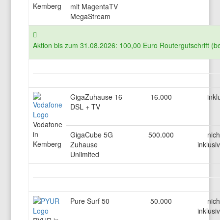
Kemberg
mit MagentaTV
MegaStream
Aktion bis zum 31.08.2026: 100,00 Euro Routergutschrift (b
GigaZuhause 16
16.000
inkl
DSL + TV
Vodafone
in
GigaCube 5G
500.000
nich
Kemberg
Zuhause
inklusi
Unlimited
Pure Surf 50
50.000
nich
inklusi