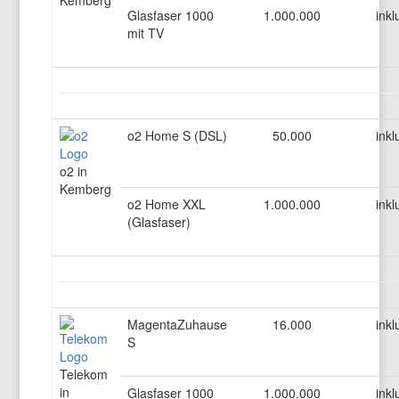
Kemberg
Glasfaser 1000
1.000.000
inkl
mit TV
o2 Home S (DSL)
50.000
inkl
o2 in
Kemberg
o2 Home XXL
1.000.000
inkl
(Glasfaser)
MagentaZuhause
16.000
inkl
S
Telekom
in
Glasfaser 1000
1.000.000
inkl