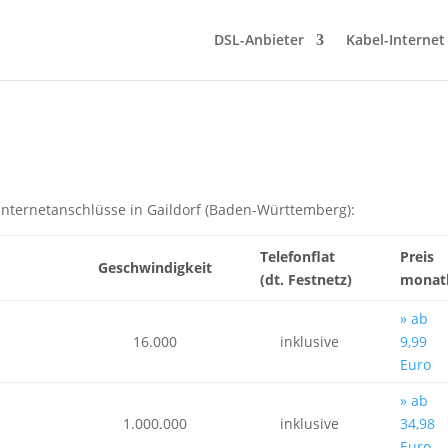
DSL-Anbieter
Kabel-Internet
Internetanschlüsse in Gaildorf (Baden-Württemberg):
Telefonflat
Preis
Geschwindigkeit
(dt. Festnetz)
monatl
» ab
16.000
inklusive
9,99
Euro
» ab
1.000.000
inklusive
34,98
Euro