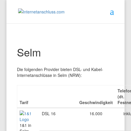
Selm
Die folgenden Provider bieten DSL- und Kabel-
Internetanschlüsse in Selm (NRW):
Telefo
(dt.
Tarif
Geschwindigkeit
Festne
DSL 16
16.000
inkl
1&1 in