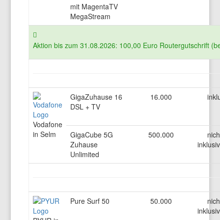
mit MagentaTV
MegaStream
Aktion bis zum 31.08.2026: 100,00 Euro Routergutschrift (b
GigaZuhause 16
16.000
inkl
DSL + TV
Vodafone
in Selm
GigaCube 5G
500.000
nich
Zuhause
inklusi
Unlimited
Pure Surf 50
50.000
nich
inklusi