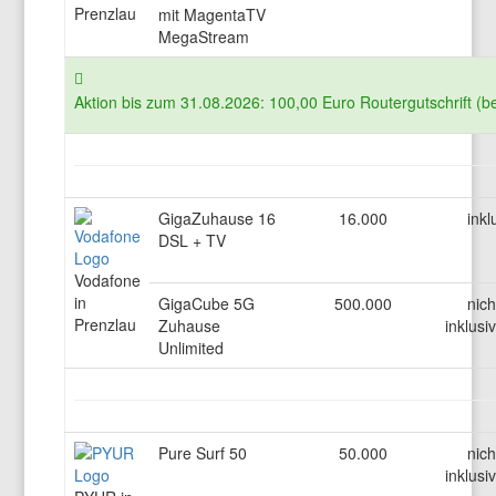
Prenzlau
mit MagentaTV
MegaStream
Aktion bis zum 31.08.2026: 100,00 Euro Routergutschrift (b
GigaZuhause 16
16.000
inkl
DSL + TV
Vodafone
in
GigaCube 5G
500.000
nich
Prenzlau
Zuhause
inklusi
Unlimited
Pure Surf 50
50.000
nich
inklusi