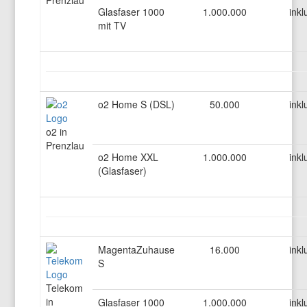
Prenzlau
Glasfaser 1000
1.000.000
inkl
mit TV
o2 Home S (DSL)
50.000
inkl
o2 in
Prenzlau
o2 Home XXL
1.000.000
inkl
(Glasfaser)
MagentaZuhause
16.000
inkl
S
Telekom
in
Glasfaser 1000
1.000.000
inkl