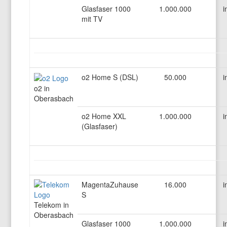
Glasfaser 1000
1.000.000
i
mit TV
o2 Home S (DSL)
50.000
i
o2 in
Oberasbach
o2 Home XXL
1.000.000
i
(Glasfaser)
MagentaZuhause
16.000
i
S
Telekom in
Oberasbach
Glasfaser 1000
1.000.000
i