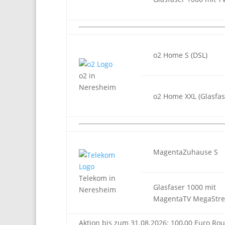
o2 Home S (DSL)
o2 in
Neresheim
o2 Home XXL (Glasfas
MagentaZuhause S
Telekom in
Glasfaser 1000 mit
Neresheim
MagentaTV MegaStr
Aktion bis zum 31.08.2026: 100,00 Euro Rou