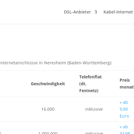
DSL-Anbieter
Kabel-Internet
-Internetanschlüsse in Neresheim (Baden-Württemberg):
Telefonflat
Preis
Geschwindigkeit
(dt.
monatl
Festnetz)
» ab
16.000
inklusive
9,99
Euro
» ab
V
1.000.000
inklusive
34,98