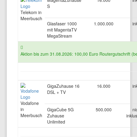
MagentaZuhause
16.000
in
S
Telekom in
Meerbusch
Glasfaser 1000
1.000.000
in
mit MagentaTV
MegaStream
Aktion bis zum 31.08.2026: 100,00 Euro Routergutschrift (b
GigaZuhause 16
16.000
in
DSL + TV
Vodafone
in
GigaCube 5G
500.000
ni
Meerbusch
Zuhause
inklu
Unlimited