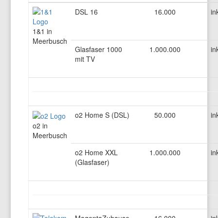
DSL 16
16.000
in
1&1 in
Meerbusch
Glasfaser 1000
1.000.000
in
mit TV
o2 Home S (DSL)
50.000
in
o2 in
Meerbusch
o2 Home XXL
1.000.000
in
(Glasfaser)