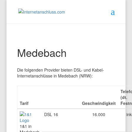
Medebach
Die folgenden Provider bieten DSL- und Kabel-
Internetanschlüsse in Medebach (NRW):
Telef
(dt.
Tarif
Geschwindigkeit
Festn
DSL 16
16.000
ink
1&1 in