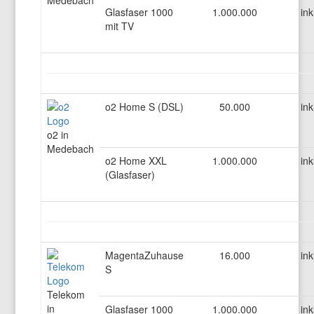
Medebach
Glasfaser 1000
1.000.000
ink
mit TV
o2 Home S (DSL)
50.000
ink
o2 in
Medebach
o2 Home XXL
1.000.000
ink
(Glasfaser)
MagentaZuhause
16.000
ink
S
Telekom
in
Glasfaser 1000
1.000.000
ink