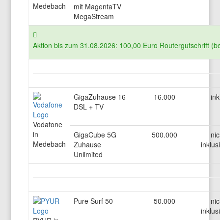
Medebach
mit MagentaTV
MegaStream
Aktion bis zum 31.08.2026: 100,00 Euro Routergutschrift (b
GigaZuhause 16
16.000
ink
DSL + TV
Vodafone
in
GigaCube 5G
500.000
nic
Medebach
Zuhause
inklus
Unlimited
Pure Surf 50
50.000
nic
inklus