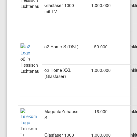
Hessisch
Glasfaser 1000
1.000.000
inkl
Lichtenau
mit TV
o2 Home S (DSL)
50.000
inkl
o2 in
Hessisch
o2 Home XXL
1.000.000
inkl
Lichtenau
(Glasfaser)
MagentaZuhause
16.000
inkl
S
Telekom
in
Glasfaser 1000
1.000.000
inkl