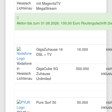
Hessisch
mit MagentaTV
Lichtenau
MegaStream
Aktion bis zum 31.08.2026: 100,00 Euro Routergutschrift (b
GigaZuhause 16
16.000
inkl
DSL + TV
Vodafone
in
GigaCube 5G
500.000
nich
Hessisch
Zuhause
inklusi
Lichtenau
Unlimited
Pure Surf 50
50.000
nich
inklusi