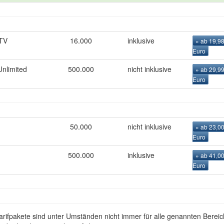
 TV
16.000
inklusive
» ab 19,9
Euro
nlimited
500.000
nicht inklusive
» ab 29,9
Euro
50.000
nicht inklusive
» ab 23,0
Euro
500.000
inklusive
» ab 41,0
Euro
rifpakete sind unter Umständen nicht immer für alle genannten Berei