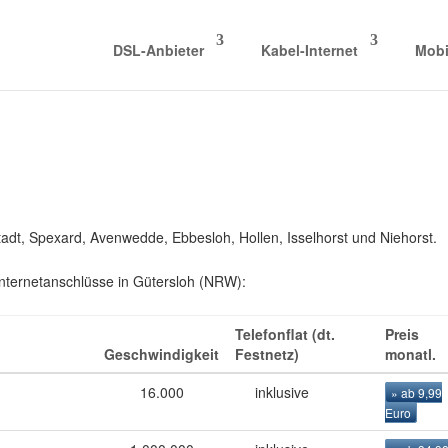
DSL-Anbieter
Kabel-Internet
Mobi
stadt, Spexard, Avenwedde, Ebbesloh, Hollen, Isselhorst und Niehorst.
Internetanschlüsse in Gütersloh (NRW):
Telefonflat (dt.
Preis
Geschwindigkeit
Festnetz)
monatl.
16.000
inklusive
» ab 9,99
Euro