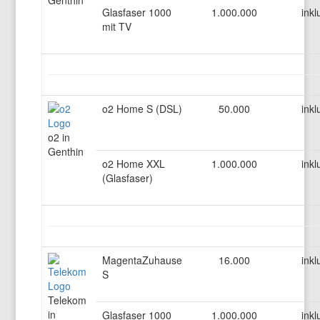
Genthin
Glasfaser 1000
1.000.000
inkl
mit TV
o2 Home S (DSL)
50.000
inkl
o2 in
Genthin
o2 Home XXL
1.000.000
inkl
(Glasfaser)
MagentaZuhause
16.000
inkl
S
Telekom
in
Glasfaser 1000
1.000.000
inkl