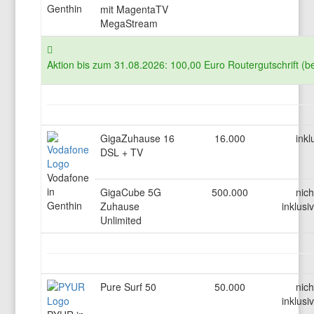
Genthin
mit MagentaTV
MegaStream
Aktion bis zum 31.08.2026: 100,00 Euro Routergutschrift (b
GigaZuhause 16
16.000
inkl
DSL + TV
Vodafone
in
GigaCube 5G
500.000
nich
Genthin
Zuhause
inklusi
Unlimited
Pure Surf 50
50.000
nich
inklusi