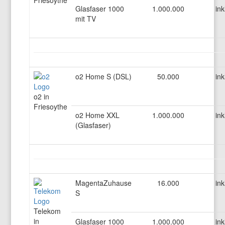
Friesoythe
Glasfaser 1000
1.000.000
ink
mit TV
o2 Home S (DSL)
50.000
ink
o2 in
Friesoythe
o2 Home XXL
1.000.000
ink
(Glasfaser)
MagentaZuhause
16.000
ink
S
Telekom
in
Glasfaser 1000
1.000.000
ink