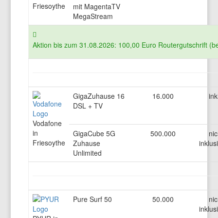
Friesoythe
mit MagentaTV
MegaStream
Aktion bis zum 31.08.2026: 100,00 Euro Routergutschrift (b
GigaZuhause 16
16.000
ink
DSL + TV
Vodafone
in
GigaCube 5G
500.000
nic
Friesoythe
Zuhause
inklus
Unlimited
Pure Surf 50
50.000
nic
inklus