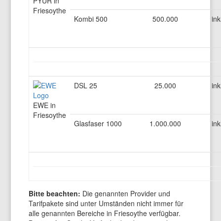
PYUR in
Friesoythe
Kombi 500
500.000
ink
DSL 25
25.000
ink
EWE in
Friesoythe
Glasfaser 1000
1.000.000
ink
Bitte beachten:
Die genannten Provider und
Tarifpakete sind unter Umständen nicht immer für
alle genannten Bereiche in Friesoythe verfügbar.