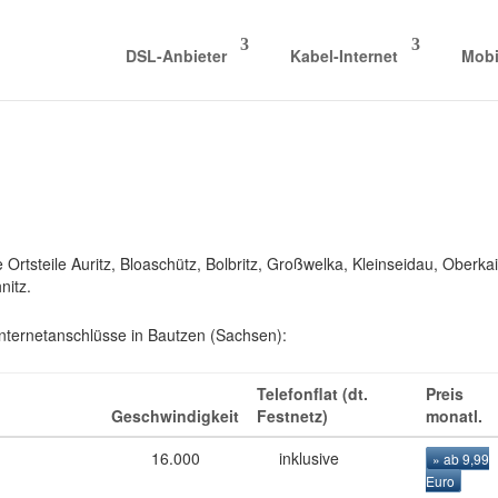
DSL-Anbieter
Kabel-Internet
Mobi
Ortsteile Auritz, Bloaschütz, Bolbritz, Großwelka, Kleinseidau, Oberka
nitz.
Internetanschlüsse in Bautzen (Sachsen):
Telefonflat (dt.
Preis
Geschwindigkeit
Festnetz)
monatl.
16.000
inklusive
» ab 9,99
Euro