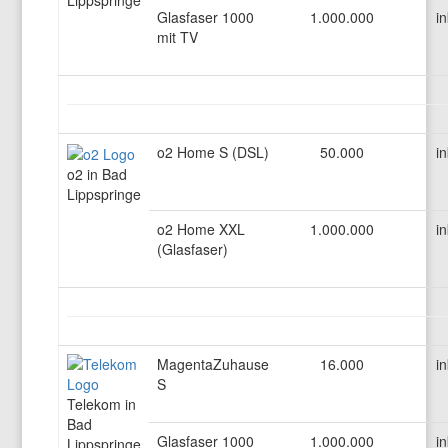
Lippspringe
Glasfaser 1000
1.000.000
in
mit TV
o2 Home S (DSL)
50.000
in
o2 in Bad
Lippspringe
o2 Home XXL
1.000.000
in
(Glasfaser)
MagentaZuhause
16.000
in
S
Telekom in
Bad
Glasfaser 1000
1.000.000
in
Lippspringe