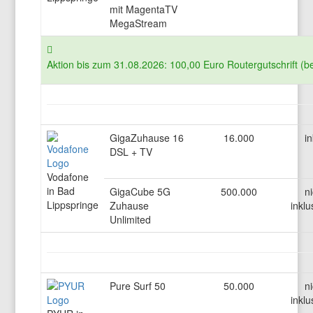
mit MagentaTV
MegaStream
Aktion bis zum 31.08.2026: 100,00 Euro Routergutschrift (b
GigaZuhause 16
16.000
in
DSL + TV
Vodafone
in Bad
GigaCube 5G
500.000
ni
Lippspringe
Zuhause
inklu
Unlimited
Pure Surf 50
50.000
ni
inklu